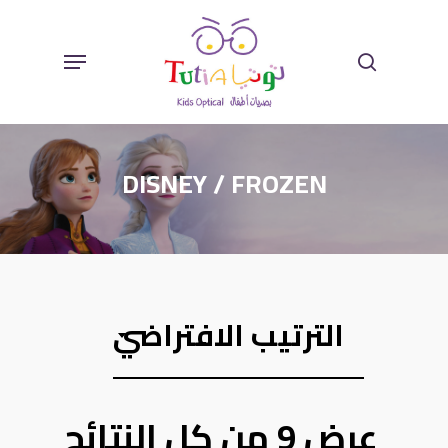
Ski
Sear
Menu
T
Mai
DISNEY / FROZEN
Conten
الترتيب الافتراضي
عرض ⁦9⁩ من كل النتائج