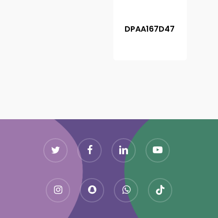
DPAA167D47
Twitter
Facebook
Linkedin
Youtube
Instagram
Snapchat
Whatsapp
Tiktok