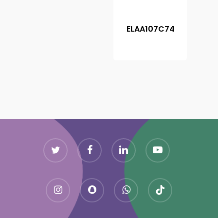
ELAA107C74
Twitter
Facebook
Linkedin
Youtube
Instagram
Snapchat
Whatsapp
Tiktok