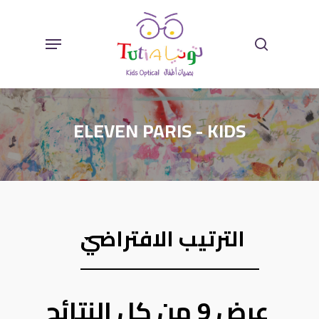
Ski
Sear
Menu
T
Mai
ELEVEN PARIS - KIDS
Conten
الترتيب الافتراضي
عرض ⁦9⁩ من كل النتائج