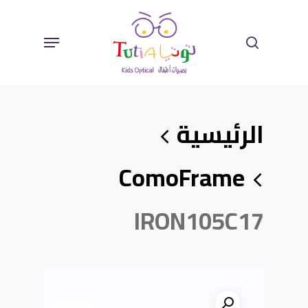
Ski
Sear
Menu
T
Mai
الرئيسية
Conten
ComoFrame
IRON105C17