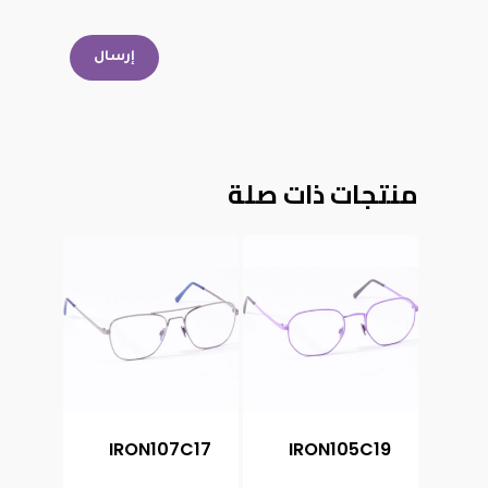
منتجات ذات صلة
IRON107C17
IRON105C19