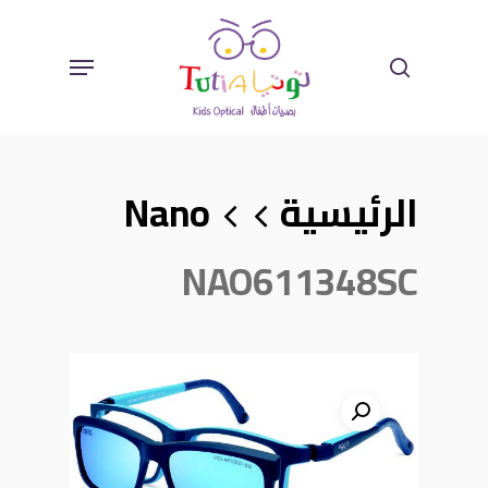
Ski
Sear
Menu
T
Mai
الرئيسية
Nano
Conten
NAO611348SC