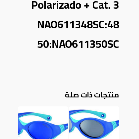
Polarizado + Cat. 3
48:NAO611348SC
50:NAO611350SC
منتجات ذات صلة