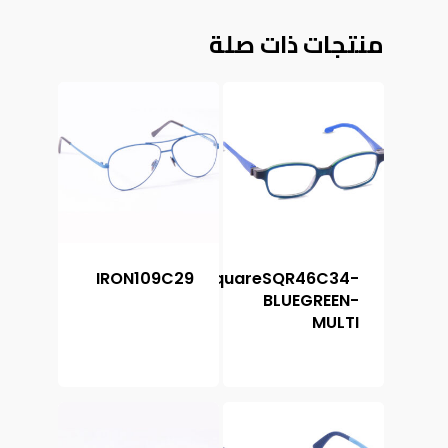
منتجات ذات صلة
IRON109C29
SquareSQR46C34-
BLUEGREEN-
MULTI