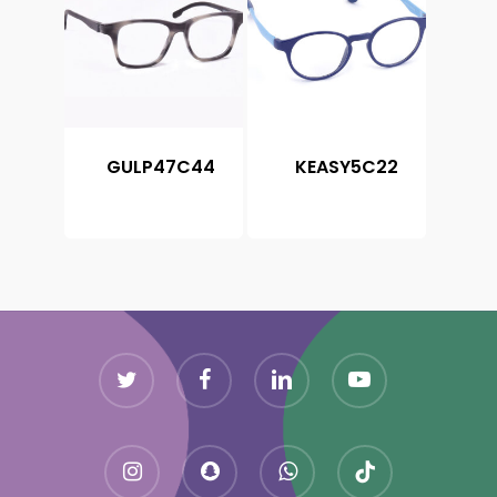
GULP47C44
KEASY5C22
Twitter
Facebook
Linkedin
Youtube
Instagram
Snapchat
Whatsapp
Tiktok