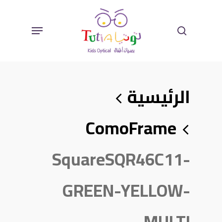
Ski
Sear
Menu
T
Mai
الرئيسية
Conten
ComoFrame
SquareSQR46C11-
GREEN-YELLOW-
MULTI